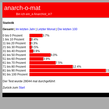
anarch-o-mat
Bin ich ein_e Anarchist_in?
Statistik
Gesamt
|
Im letzten Jahr
|
Letzter Monat
|
Die letzten 100
0 bis 0 Prozent
3.7%
1 bis 10 Prozent
0.4%
11 bis 20 Prozent
0.3%
21 bis 30 Prozent
0.5%
31 bis 40 Prozent
0.9%
41 bis 50 Prozent
6.0%
51 bis 60 Prozent
3.9%
61 bis 70 Prozent
7.5%
71 bis 80 Prozent
12.4%
81 bis 90 Prozent
2
91 bis 100 Prozent
Der Test wurde 28044 mal durchgeführt
Zurück zum
Start